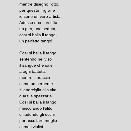
mentre disegno l’otto,
per queste filigrane
io sono un vero artista.
Adesso una corsetta,
un giro, una seduta,
così si balla il tango,
un perfetto tango!
Così si balla il tango,
sentendo nel viso
il sangue che sale
a ogni battuta,
mentre il braccio
come un serpente
si attorciglia alla vita
quasi a spezzarla.
Così si balla il tango,
mescolando l’alito,
chiudendo gli occhi
per ascoltare meglio
come i violini