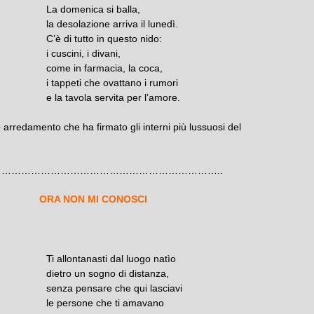
La domenica si balla,
la desolazione arriva il lunedì.
C’è di tutto in questo nido:
i cuscini, i divani,
come in farmacia, la coca,
i tappeti che ovattano i rumori
e la tavola servita per l’amore.
 arredamento che ha firmato gli interni più lussuosi del
…………………………………………………………..
ORA NON MI CONOSCI
ni
Ti allontanasti dal luogo natìo
dietro un sogno di distanza,
senza pensare che qui lasciavi
le persone che ti amavano