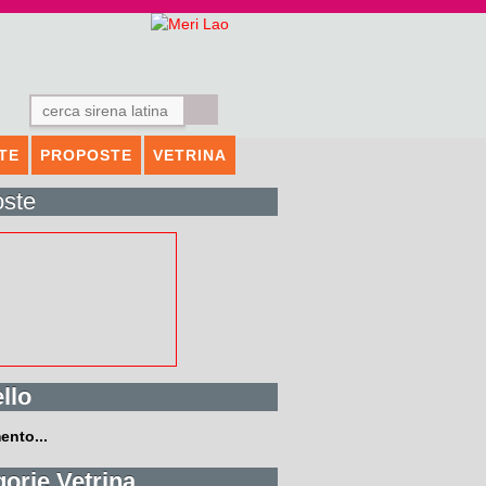
TTE
PROPOSTE
VETRINA
oste
llo
ento...
orie Vetrina