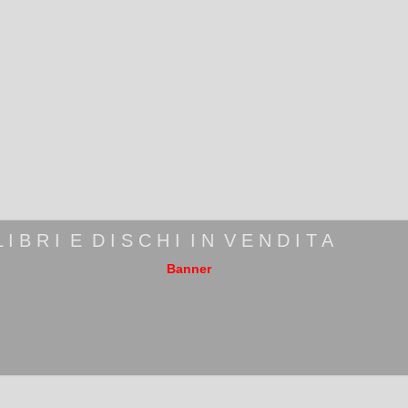
L I B R I
_
E
_
D I S C H I
_
I N
_
V E N D I T A