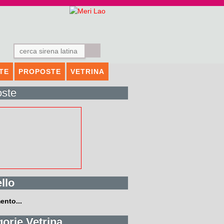
TTE
PROPOSTE
VETRINA
oste
llo
ento...
orie Vetrina