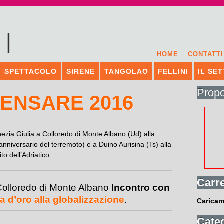
HOME
CONTATTI
SPETTACOLO
SIRENE
TANGOLAO
FELLINI
IL SE
Prop
PENSARE 2016
enezia Giulia a Colloredo di Monte Albano (Ud) alla
 anniversario del terremoto) e a Duino Aurisina (Ts) alla
o dell’Adriatico.
Carre
Colloredo di Monte Albano
Incontro
con
a d’oro alla globalizzazione
.
Caricam
Categ