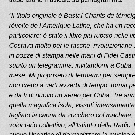
“
Il titolo originale è Basta! Chants de témo
révolte de l’Amérique Latine, che ha un reco
particolare: è stato il libro più rubato nelle li
Costava molto per le tasche ‘rivoluzionarie’…
in bozze di stampa nelle mani di Fidel Castr
subito un telegramma, invitandomi a Cuba. 
mese. Mi proposero di fermarmi per sempr
non credo a certi avverbi di tempo, tornai
e da lì di nuovo un aereo per Cuba. Tre anni
quella magnifica isola, vissuti intensament
tagliato la canna da zucchero col machete, f
volontario collettivo, all’Istituto della Radio
avevo l’incarico di riorganizzare la musica c