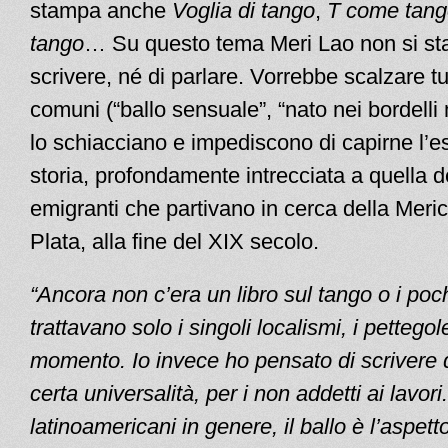
stampa anche
Voglia di tango
,
T come tang
tango
… Su questo tema Meri Lao non si st
scrivere, né di parlare. Vorrebbe scalzare tut
comuni (“ballo sensuale”, “nato nei bordelli
lo schiacciano e impediscono di capirne l’e
storia, profondamente intrecciata a quella de
emigranti che partivano in cerca della Meric
Plata, alla fine del XIX secolo.
“Ancora non c’era un libro sul tango o i poc
trattavano solo i singoli localismi, i pettegol
momento. Io invece ho pensato di scrivere 
certa universalità, per i non addetti ai lavori
latinoamericani in genere, il ballo è l’aspett