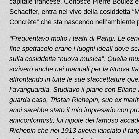
capitale francese. Conosce Pierre Boulez e
Schaeffer, entra nel vivo della cosiddetta 
Concrète” che sta nascendo nell’ambiente p
“Frequentavo molto
i teatri di Parigi. Le cen
fine spettacolo erano i luoghi ideali dove s
sulla cosiddetta “nuova musica”. Quella mus
scriverò anche nei manuali per la Nuova Ita
affrontando in tutte le sue sfaccettature que
l’avanguardia. Studiavo il piano con Eliane
guarda caso, Tristan Richepin, suo ex marit
anni sarebbe stato il mio impresario con p
anticonformisti, lui nipote del famoso acc
Richepin che nel 1913 aveva lanciato il tan