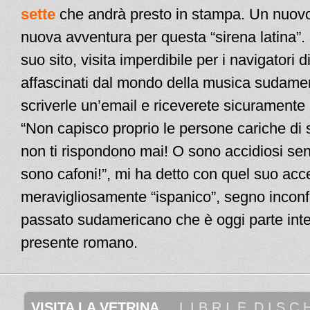
sette
che andrà presto in stampa. Un nuovo
nuova avventura per questa “sirena latina”. 
suo sito, visita imperdibile per i navigatori d
affascinati dal mondo della musica sudame
scriverle un’email e riceverete sicuramente 
“Non capisco proprio le persone cariche di 
non ti rispondono mai! O sono accidiosi se
sono cafoni!”, mi ha detto con quel suo acc
meravigliosamente “ispanico”, segno inconf
passato sudamericano che è oggi parte inte
presente romano.
VISITA LA VETRINA
 _ 
 L I B R I
_
E
_
D I S C H