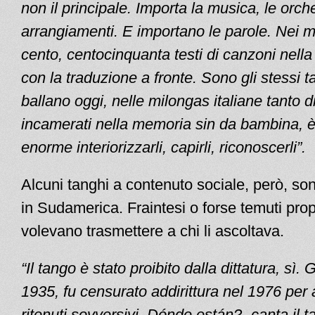
non il principale. Importa la musica, le orche
arrangiamenti. E importano le parole. Nei mie
cento, centocinquanta testi di canzoni nella 
con la traduzione a fronte. Sono gli stessi t
ballano oggi, nelle milongas italiane tanto 
incamerati nella memoria sin da bambina, è
enorme interiorizzarli, capirli, riconoscerli”.
Alcuni tanghi a contenuto sociale, però, son
in Sudamerica. Fraintesi o forse temuti prop
volevano trasmettere a chi li ascoltava.
“Il tango è stato proibito dalla dittatura, sì.
1935, fu censurato addirittura nel 1976 per a
ritenuti sovversivi. Dónde están?- canta il t