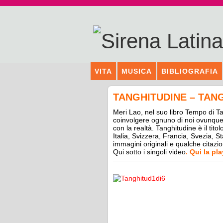
VITA
MUSICA
BIBLIOGRAFIA
TANGHITUDINE – TAN
Meri Lao, nel suo libro Tempo di T
coinvolgere ognuno di noi ovunque a
con la realtà. Tanghitudine è il tit
Italia, Svizzera, Francia, Svezia, St
immagini originali e qualche citazio
Qui sotto i singoli video
.
Qui la play