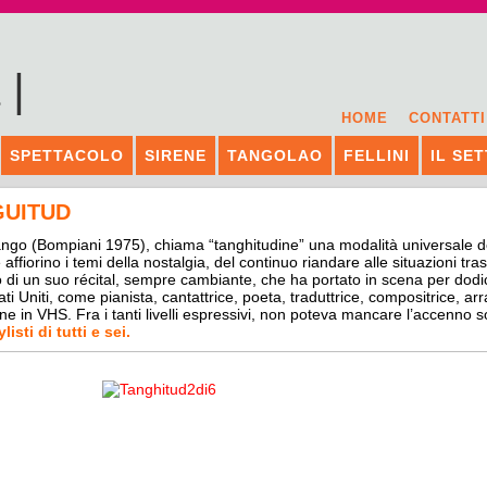
HOME
CONTATTI
SPETTACOLO
SIRENE
TANGOLAO
FELLINI
IL SE
GUITUD
ango (Bompiani 1975), chiama “tanghitudine” una modalità universale 
ffiorino i temi della nostalgia, del continuo riandare alle situazioni tr
olo di un suo récital, sempre cambiante, che ha portato in scena per dodi
ati Uniti, come pianista, cantattrice, poeta, traduttrice, compositrice, arr
ne in VHS. Fra i tanti livelli espressivi, non poteva mancare l’accenno soc
listi di tutti e sei.