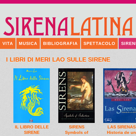
VITA
MUSICA
BIBLIOGRAFIA
SPETTACOLO
SIREN
I LIBRI DI MERI LAO SULLE SIRENE
IL LIBRO DELLE
SIRENS
LAS SIRENAS
SIRENE
Symbols of
Historia de un