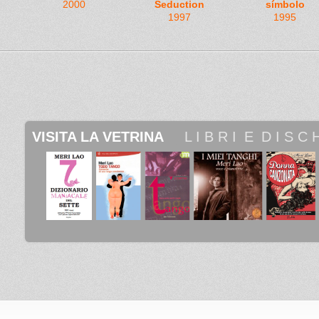
2000
Seduction
símbolo
1997
1995
VISITA LA VETRINA
 _ 
 L I B R I
_
E
_
D I S C H