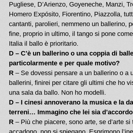
Pugliese, D’Arienzo, Goyeneche, Manzi, Troi
Homero Expósito, Fiorentino, Piazzolla, tutti
cantanti, parolieri, nemmeno un ballerino, p
fine, proprio in ultimo, il tango si pone com
Italia il ballo è prioritario.
D – C’è un ballerino o una coppia di balle
particolarmente e per quale motivo?
R
– Se dovessi pensare a un ballerino o a 
ballerini, finirei per citare gli ultimi che ho v
una sala da ballo. Non ho modelli.
D – I cinesi annoverano la musica e la dan
terreni… Immagino che lei sia d’accord
R
– Più che piacere, sono arte, se d’arte si 
accadono, non si spiegano. Esprimono l’ine