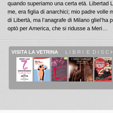
quando superiamo una certa età. Libertad
me, era figlia di anarchici; mio padre volle 
di Libertà, ma l’anagrafe di Milano gliel’ha p
optò per America, che si ridusse a Meri…
VISITA LA VETRINA
 _ 
 L I B R I
_
E
_
D I S C H