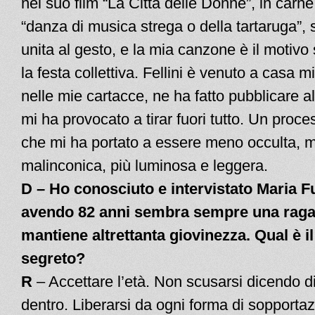
nel suo film “La Città delle Donne”, in carne
“danza di musica strega o della tartaruga”, 
unita al gesto, e la mia canzone è il motivo
la festa collettiva. Fellini è venuto a casa m
nelle mie cartacce, ne ha fatto pubblicare a
mi ha provocato a tirar fuori tutto. Un proce
che mi ha portato a essere meno occulta, 
malinconica, più luminosa e leggera.
D – Ho conosciuto e intervistato Maria F
avendo 82 anni sembra sempre una ragaz
mantiene altrettanta giovinezza. Qual è i
segreto?
R
– Accettare l’età. Non scusarsi dicendo d
dentro. Liberarsi da ogni forma di sopportaz