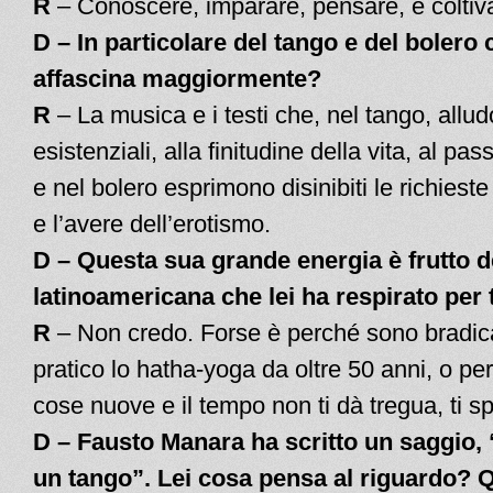
R
– Conoscere, imparare, pensare, e coltivar
D – In particolare del tango e del bolero 
affascina maggiormente?
R
– La musica e i testi che, nel tango, allu
esistenziali, alla finitudine della vita, al pas
e nel bolero esprimono disinibiti le richiest
e l’avere dell’erotismo.
D – Questa sua grande energia è frutto de
latinoamericana che lei ha respirato per 
R
– Non credo. Forse è perché sono bradic
pratico lo hatha-yoga da oltre 50 anni, o pe
cose nuove e il tempo non ti dà tregua, ti s
D – Fausto Manara ha scritto un saggio, 
un tango”. Lei cosa pensa al riguardo? Q