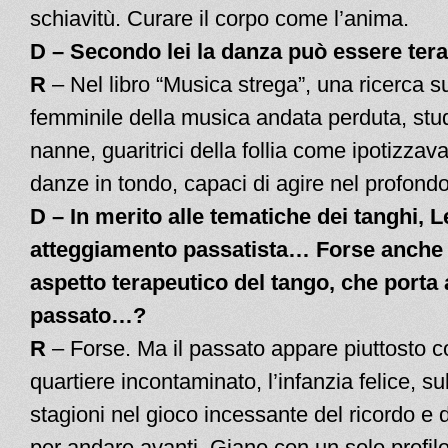
schiavitù. Curare il corpo come l’anima.
D – Secondo lei la danza può essere ter
R
– Nel libro “Musica strega”, una ricerca 
femminile della musica andata perduta, stud
nanne, guaritrici della follia come ipotizzav
danze in tondo, capaci di agire nel profondo
D – In merito alle tematiche dei tanghi, L
atteggiamento passatista… Forse anche 
aspetto terapeutico del tango, che porta a
passato…?
R
– Forse. Ma il passato appare piuttosto co
quartiere incontaminato, l’infanzia felice, s
stagioni nel gioco incessante del ricordo e d
per andare avanti. Giano con un solo profilo