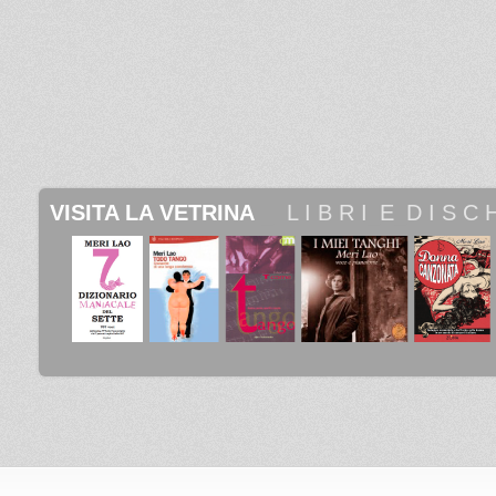
VISITA LA VETRINA
 _ 
 L I B R I
_
E
_
D I S C H