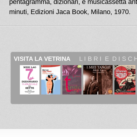
pentagramma, dizionari, e musicassetta ant
minuti, Edizioni Jaca Book, Milano, 1970.
VISITA LA VETRINA
 _ 
 L I B R I
_
E
_
D I S C H