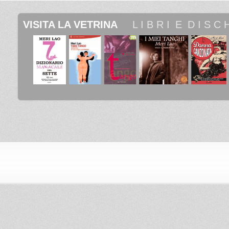
VISITA LA VETRINA
 _ 
 L I B R I
_
E
_
D I S C H